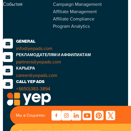
События
Campaign Management
Affiliate Management
Affiliate Compliance
Program Analytics
GENERAL
info@yepads.com
РЕКЛАМОДАТЕЛЯМ И АФФИЛИАТАМ
partners@yepads.com
КАРЬЕРА
career@yepads.com
CALL YEP ADS
+1(650)383-3894
Мы в Соцсетях: