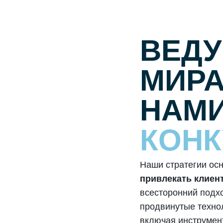
ВЕДУ
МИРА
НАМ
КОНК
Наши стратегии ос
привлекать клиен
всесторонний подх
продвинутые технол
включая инструмент