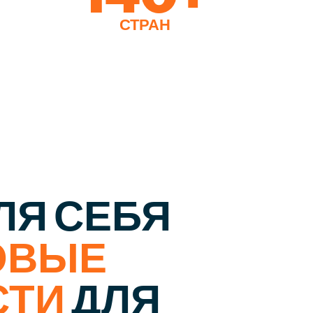
В
В
СТРАН
СТРАН
ЛЯ СЕБЯ
ОВЫЕ
СТИ
ДЛЯ