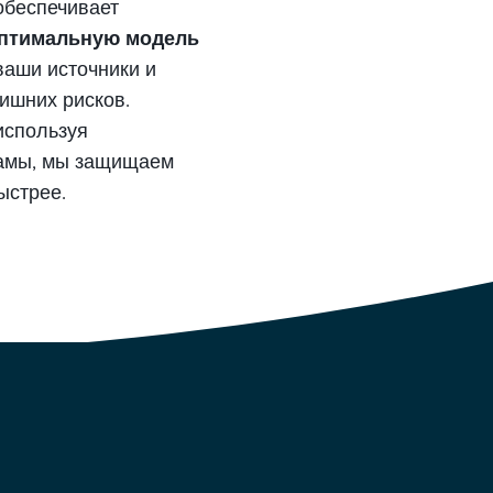
обеспечивает
птимальную модель
ваши источники и
ишних рисков.
используя
амы, мы защищаем
ыстрее.