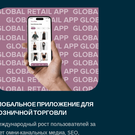
ЛОБАЛЬНОЕ ПРИЛОЖЕНИЕ ДЛЯ
NORTON
ОЗНИЧНОЙ ТОРГОВЛИ
КЕЙС-СТУД
ждународный рост пользователей за
за счет ин
ет омни-канальных медиа, SEO,
ценообра