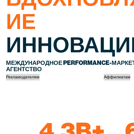
ИЕ
ИННОВАЦИ
МЕЖДУНАРОДНОЕ PERFORMANCE-МАРКЕ
АГЕНТСТВО
Рекламодателям
Аффилиатам
4,3
4,3
B+
B+