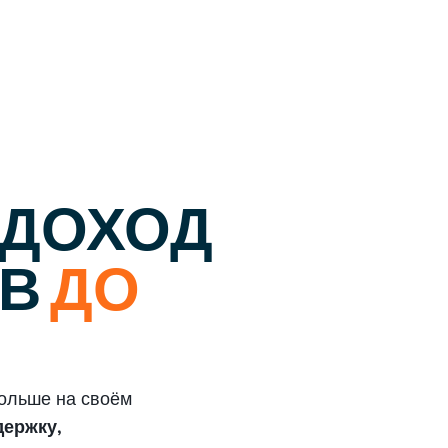
ДОХОД
ОВ
ДО
больше на своём
ержку,