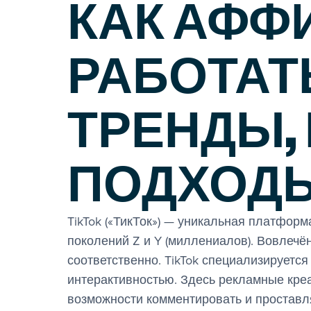
КАК АФФ
РАБОТАТЬ
ТРЕНДЫ,
ПОДХОД
TikTok («ТикТок») — уникальная платфор
поколений Z и Y (миллениалов). Вовлечё
соответственно. TikTok специализируется
интерактивностью. Здесь рекламные кре
возможности комментировать и проставл