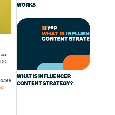
WORKS
тым
022-
WHAT IS INFLUENCER
более
CONTENT STRATEGY?
ак