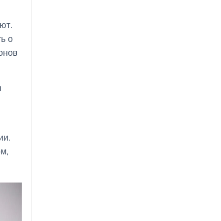
ют.
ь о
онов
ы
ии.
м,